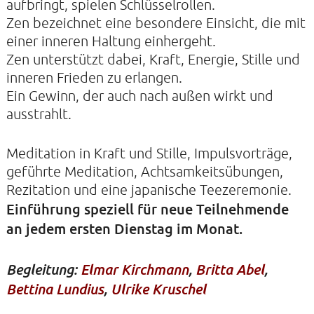
aufbringt, spielen Schlüsselrollen.
Zen bezeichnet eine besondere Einsicht, die mit
einer inneren Haltung einhergeht.
KONTAKTE
Zen unterstützt dabei, Kraft, Energie, Stille und
SO KOMMEN SIE ZU UNS
inneren Frieden zu erlangen.
UNSER PROFIL
Ein Gewinn, der auch nach außen wirkt und
ausstrahlt.
FILM ZUR KIRCHE DER STILLE
FÖRDERVEREIN
Meditation in Kraft und Stille, Impulsvorträge,
VERMIETUNG
geführte Meditation, Achtsamkeitsübungen,
Rezitation und eine japanische Teezeremonie.
NEWSLETTER
Einführung speziell für neue Teilnehmende
ARCHIV
an jedem ersten Dienstag im Monat.
IMPRESSUM
Begleitung:
Elmar Kirchmann
,
Britta Abel
,
DATENSCHUTZERKLÄRUNG
Bettina Lundius
,
Ulrike Kruschel