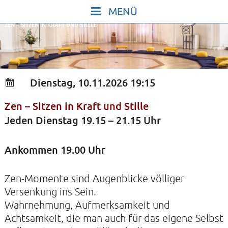
Skip
to
ZEN – SITZEN IN KRAFT UND STILLE
content
START
IN STILLE SEIN
SINGEN UND SCHWEIGEN
Dienstag, 10.11.2026 19:15
BEWEGEN UND TANZEN
Zen – Sitzen in Kraft und Stille
GOTT UND DAS LEBEN FEIERN
Jeden Dienstag 19.15 – 21.15 Uhr
HEILKRAFT DES KÖRPERS
STILLE UND SPIEL FÜR KINDER UND
Ankommen 19.00 Uhr
JUGENDLICHE
Zen-Momente sind Augenblicke völliger
VORTRÄGE
Versenkung ins Sein.
KONZERTE
Wahrnehmung, Aufmerksamkeit und
Achtsamkeit, die man auch für das eigene Selbst
ALLE TERMINE